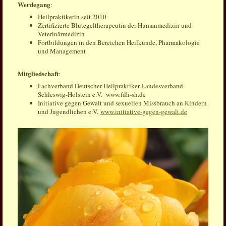
Werdegang
:
Heilpraktikerin seit 2010
Zertifizierte Blutegeltherapeutin der Humanmedizin und
Veterinärmedizin
Fortbildungen in den Bereichen Heilkunde, Pharmakologie
und Management
Mitgliedschaft
:
Fachverband Deutscher Heilpraktiker Landesverband
Schleswig-Holstein e.V. www.fdh-sh.de
Initiative gegen Gewalt und sexuellen Missbrauch an Kindern
und Jugendlichen e.V.
www.initiative-gegen-gewalt.de