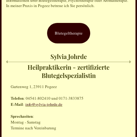
Informationen über Blutegeltherapie, Psychotherapie oder Aromatherapie.
In meiner Praxis in Pogeez betreue ich Sie persönlich.
Blutegeltherapie
Sylvia Johrde
Heilpraktikerin - zertifizierte
Blutegelspezialistin
Gartenweg 1, 23911 Pogeez
Telefon
: 04541-802410 und 0171-3833875
E-Mail
:
info@sylvia-johrde.de
Sprechzeiten
:
Montag - Samstag
Termine nach Vereinbarung